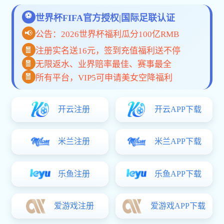
国足新阵容中U23适龄球员占
比达到三分之一引发关注
2026-05-17 19:00
61 次阅读
首页
/
体育看点