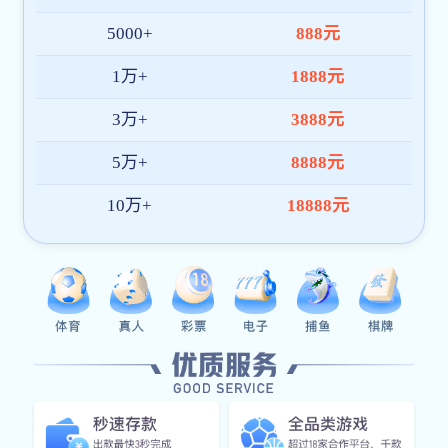
文班在本赛季中的表现可谓令人惊艳，他不仅在得分
上有所突破，同时也在防守端展现了非凡能力。作为
一名年轻球员，文班能够在场上游刃有余地控制比赛
节奏，这使得他成为球队不可或缺的一部分。他每场
比赛都能贡献高效得分，并且经常通过精准传球帮助
队友创造机会。
除了得分和助攻外，文班在防守方面同样值得称道。
他凭借出色的身高和敏捷性，不仅能有效封堵对手投
篮，还能成功抢断，极大提升了球队整体防守水平。
在关键时刻，他总是能够站出来，做出决定性的贡
献，这种领导力也是他获得MVP的重要原因之一。
此外，文班所展现出的职业素养和进取精神也让他赢
得了众多支持者。无论是在训练中还是比赛中，他始