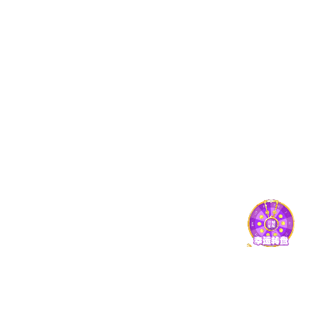
激励他继续努力提升自己的竞技水平。而对于像亚历
山大这样的追赶者来说，此次排名无疑是一个动力，
让他们更加坚定追逐冠军梦想。
与此同时，对于联盟来说，此次评选还凸显出了新一
代明星崛起的新趋势。从长远来看，这一变化将促使
更多优秀年轻人才进入NBA，为联赛注入新的活力。
因此，在接下来的几个赛季里，我们可以期待更多精
彩纷呈的较量与剧情发展。
最后，各支球队也应关注到这些杰出球员所带来的市
场价值及品牌效应，他们不仅吸引观众，更提升观赏
体验。因此，加强对于核心球员的发展与保护，将为
未来取得更好成绩奠定基础，各方皆需认真思考如何
进一步推动篮球事业的发展。