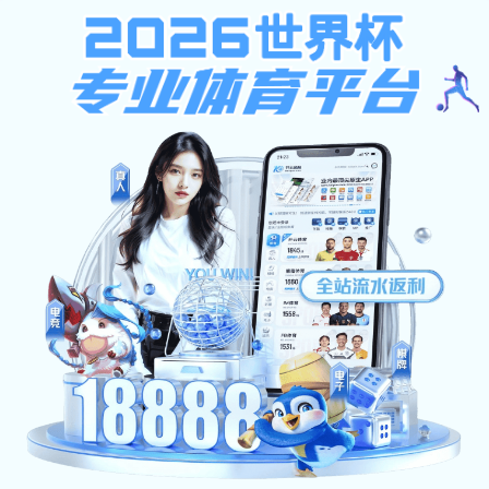
注册入口
星空体育
APP与网页版入口｜
畅享全球体育赛事与数据服务
欢迎访问
星空体育
，提供全面覆盖足球、篮
球、电竞等项目的赛事资讯与数据内容， 支持
APP下载
与
网页使用
，每日同步更新千场比
赛，聚焦热门体育内容， 助您轻松获取赛事动
态，掌握比赛节奏。
手机App
网页版