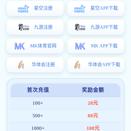
在刚刚揭晓的MVP投票结果中，奥康纳为我们带来了
激动人心的消息，文班以绝对优势独占鳌头，成为本
赛季最具价值球员。他的出色表现不仅赢得了广泛的
认可，也让他在年轻球员中脱颖而出。紧随其后的是
亚历山大，他同样展现出了卓越的实力，为球队贡献
了重要成绩。而约基奇则名列第三，在稳健发挥的同
时，也证明了自己作为联盟顶级球员的地位。这篇文
章将从四个方面详细探讨这一投票结果背后的故事，
包括文班的卓越表现、亚历山大的追赶、约基奇的稳
固地位，以及这次投票对未来赛季可能产生的影响。
1、文班卓越表现