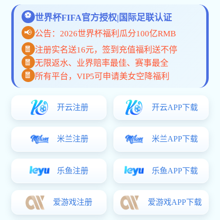
设备信息：操作系统、浏览器、分辨率、唯一标识等
行为记录：包括访问路径、停留时间、偏好设置等
位置信息：在获得授权后采集
三、信息使用目的
收集到的信息将用于：
为您提供定制化内容与互动体验
保障账号和数据安全
进行数据分析与服务优化
在授权基础上提供通知推送服务
四、第三方共享与信息披露
我们承诺不会随意出售用户信息，仅在以下情况下共享：
经您明确授权的合作服务
与第三方技术支持商（如推送、云服务）合作时