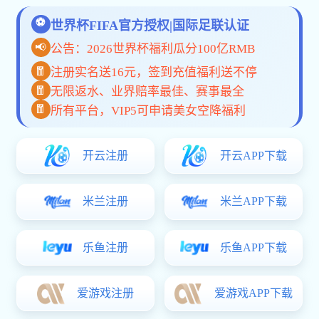
字母被雪藏如遭重击主持人质
疑雄鹿对兄弟的尊重不足
2026-05-17 23:43
62 次阅读
首页
/
体育看点