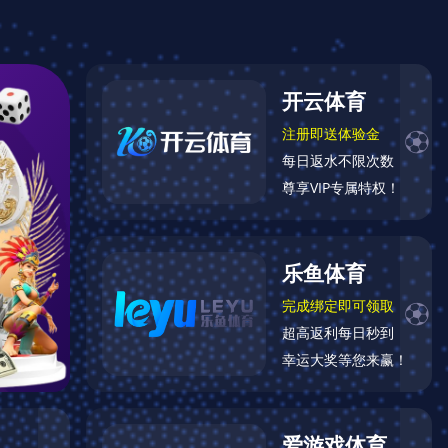
注册入口
赛事与数据服务
持
APP下载
与
网页使用
，每日同步更新
握比赛节奏。