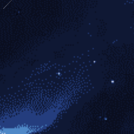
未来，我们期待这支球队能够继续保持这
技艺，以便在更高层次的平台上展现自我
上一篇：
阿斯报导土耳其球迷为居莱尔表现…
延伸阅读