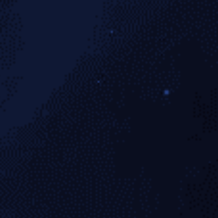
里斯詹姆斯预计本月或5月
赛中面临的染黄...
里斯·詹姆斯，这位年轻的英格
2026-05-08