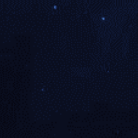
迪马透露科莫与达库尼亚续约至2031年罗
近日，著名足球记者迪马在社交媒体上透露了关于足球
2026-06-17
内马尔豪华出行乘私人飞机直达训练基地
内马尔，这位巴西足球明星，近年来不仅在球场上取得