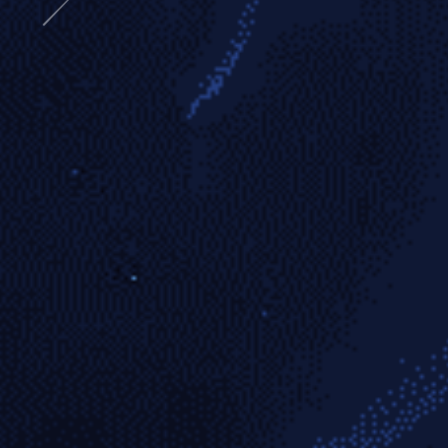
在比赛进行到关键阶段时，教练选择了暂
整。这些调整旨在重新塑造球队在场上的
通过与队员们深入沟通，教练明确了每个
率。同时，也让球员们对于接下来的行动
这种临场战术调整并不是简单地换人或改
好的沟通显得尤为重要，它直接关系到球
3、团队合作的重要性
篮球作为团队运动，其核心就是合作。在
同努力，相互支持，这支球队才得以实现
特别是在暂停后的反击过程中，每位球员
在关键时刻，助攻和防守互相成就，让整