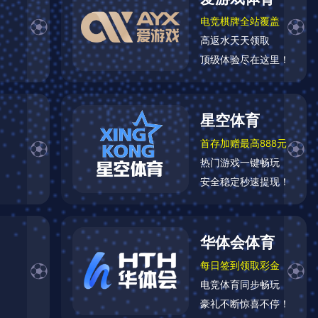
志
调球队在暂停后的反击展现出了顽强的斗