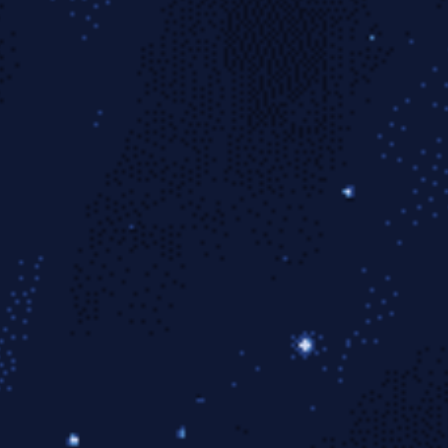
停，这个决定至关重要。暂停期间，教练针对当前局势进行了深
布局，使得球员们能够更好地应对对手的压力。
位置球员需要承担的责任。这种灵活机动的战术安排让球队能够
有了清晰明确的认识，为随后勇敢反击奠定了基础。
变阵型，而是要根据对手特点和自身优势来制定策略。在这样高
队能否顺利执行新战术，实现逆转。
这场比赛中，申京虽然因个人表现引发热议，但其他队员同样发
最终胜利。
都积极参与进攻和防守，不断跑位、传球。这种默契配合使得进
个球队逐渐找回节奏，不再被动挨打。