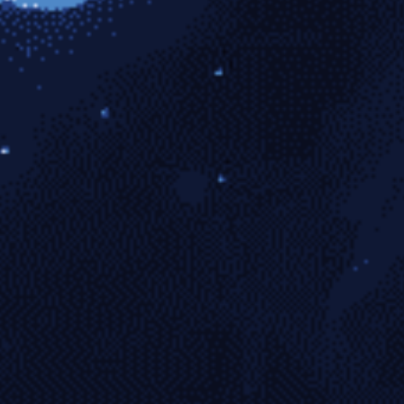
卫报报道苏维门迪与诺尔若下轮欧冠染黄
近日，卫报报道了关于苏维门迪与诺尔若在下轮欧冠比
2026-05-24