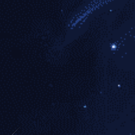
此外，团队精神也体现在赛场之外。赛前
和使命，通过团结协作去面对挑战时，就
4、不屈斗志与精神面貌
除了技战术层面的提升，此次比赛还展现
气迎头赶上。这种坚韧不拔的精神感染了
这样的斗志来源于多方面因素，包括教练
行动证明自己可以克服任何挑战。他们明
无论结果如何，这支球队所展现出来的不
种永不言败、勇于拼搏的人生态度，将深
总结：
综上所述，本场比赛所呈现出的各个方面
佐称赞申京“盖棺定论”的扣篮背后，是无