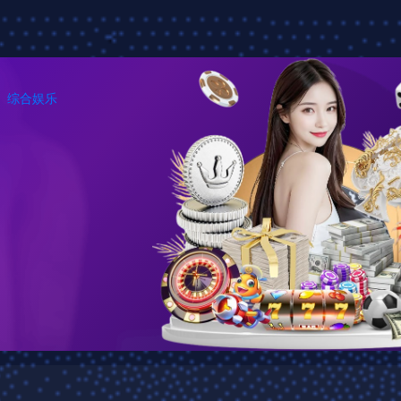
App下载
公司介绍
体育看点
P与网页版入口｜畅享全球体育
球、篮球、电竞等项目的赛事资讯与数据内容， 支
聚焦热门体育内容， 助您轻松获取赛事动态，掌
手机App
网页版