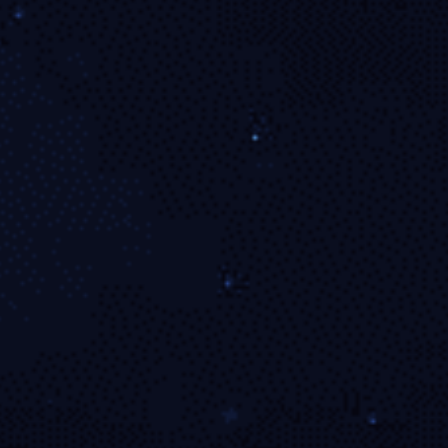
战自我走出舒适
中国国家队的比赛时，表达了自己对球...
麦凯恩以43-0
赛中，麦凯恩队以43-0的惊人领先优势战...