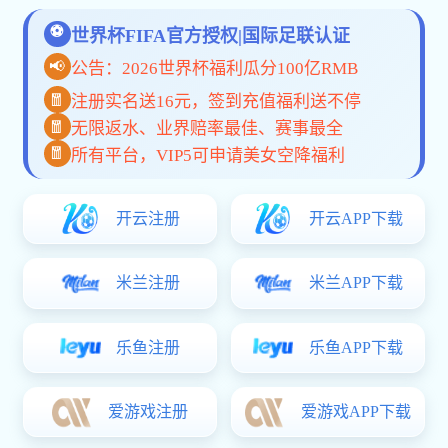
激进派教练的传奇之路火箭国
王开拓者的美好回忆
2026-06-11 03:58
54 次阅读
首页
/
体育看点