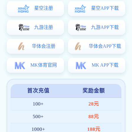
本文将深入探讨激进派教练在NBA的传奇之路，特别
是他们在火箭、国王和开拓者等球队所留下的美好回
忆。激进派教练以其独特的战术理念和强烈的个性而
著称，他们不仅改变了球队的竞技风格，也重新定义
了球员与教练之间的关系。通过对这三支球队在不同
历史时期的成就进行分析，我们将揭示这些教练如何
运用创新的方法来提升球队表现，并塑造出如梦似幻
的篮球盛宴。文章将从这几位教练的执教风格、战术
创新、名将培养以及带来的影响力等方面进行详细阐
述，让读者更全面地理解激进派教练在NBA历史上的
重要地位。