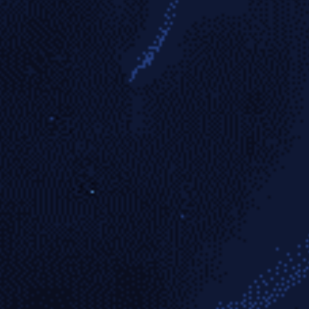
自2011年开始职业生涯以来，迪巴拉经
文图斯期间，他获得了多次联赛冠军，并
除了团队荣誉外，个人成就同样令人瞩目
为众多年轻球员心目中的榜样。
然而，他在国际赛场上的表现相对平淡，
发活力并争取更多代表国家队出战的大好
3、加盟博卡青年的前景
对于博卡青年而言，引入这样一位具有丰
卡青年一直以来都致力于提升自身竞技水
加入博卡后，迪巴拉将面临全新的挑战，
自身丰富的大赛经验帮助球队尽快融入新