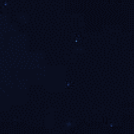
箭国王开拓者的
BA的传奇之路，特别是他们在火箭、国...
奥分享成为优秀
界得到了广泛的认可。作为一名优秀的...