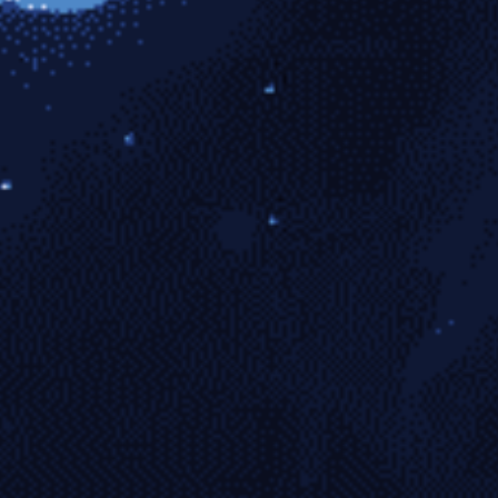
希罗状态低迷15投仅5中贡献18分3篮板7
在最近的一场比赛中，希罗的状态低迷引起了广泛关注。
2026-05-14