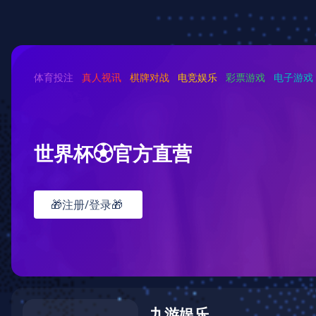
星空体育
AP
欢迎访问
星空体育
，提供全面覆盖足
千场比赛，