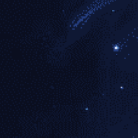
然而，目前仍需考虑的是如何帮助他更好
来成为世界级球星，为球队做出重大贡献
4、高额转会费与财务健
如今，高额转会费已经成为现代足球的一
状况造成严重影响，因此合理控制支出显
此外，过于依赖高额签约还可能导致球队
发展的年轻球员感到被边缘化，从而选择
因此，在当前情况下，坚守理智并拒绝支
发展打下坚实基础，使球队始终处于良性
总结：
综上所述，虽然Man United目前
性。在如今竞争异常激烈且充满变数的足