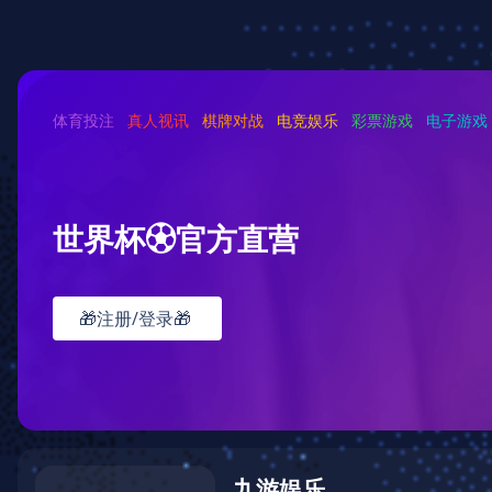
星空体育
AP
欢迎访问
星空体育
，提供全面覆盖足
千场比赛，