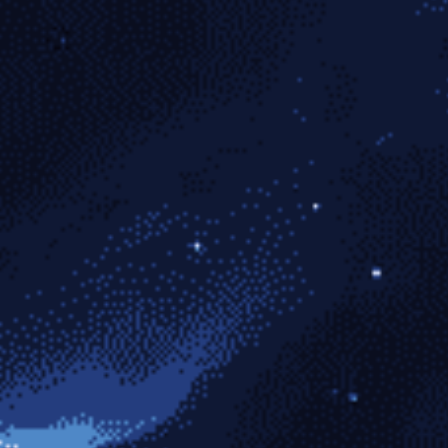
未来，希望通过合理运用资源及优秀青训体系
期待我们的年轻新星如扬迪奥曼德能够迎
上一篇：
罗马尼亚新任主帅哈吉强调球员需…
延伸阅读