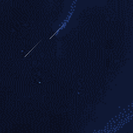
当前转会市场竞争激烈，各大俱乐部为了
部感到压力倍增。特别是在经济不确定性
与此同时，不少球队开始探索更为理智和
门重新审视自己的引援策略，他们需要找
因此，即便面对强劲竞争，曼联依然坚持
养出更多符合现代足球需求的人才。
3、扬迪奥曼德本人的潜
扬迪奥曼德凭借其在各项赛事中的表现证
己破门得分。此外，他极强的学习能力以
与此同时，他在心理素质方面也展现出过
重要。因此，对于渴望重返巅峰状态的Manc