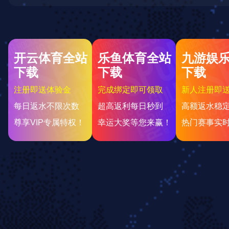
明确表示不会支付高额转会费。这一决策
方面深入探讨这一动态，包括曼联对扬迪
讨论高额转会费对俱乐部财务健康的重要
1、曼联关注扬迪奥曼
首先，扬迪奥曼德作为一名年轻且有潜力
他成为众多欧洲豪门争抢的对象。曼联希
其次，随着老将逐渐离开，球队亟需找到
奏。因此，他被认为是未来几年的重要资
最后，在近年来其他豪门频繁投入大笔资
过精准选材来避免因盲目追逐明星效应而
2、转会市场现状与影响