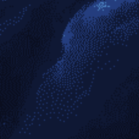
培养更多杰出的年轻人才，Manchester United能够逐
来属于自己的光辉时刻，为红魔书写新的篇章！