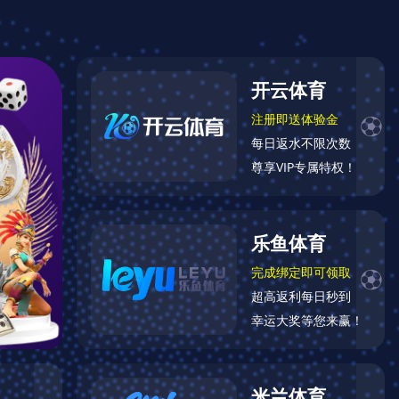
注册入口
赛事与数据服务
持
APP下载
与
网页使用
，每日同步更新
握比赛节奏。