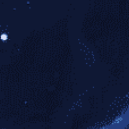
地适应英超这个快节奏、高强度的环境。如果能够给予足够的发
。
康
大特征。然而，对于许多俱乐部而言，这样巨大的支出并非可持
得尤为重要。
内部出现不稳定因素，比如薪资结构失衡等问题。这不仅可能影
离开。这对于任何一家希望长期发展的俱乐部而言都是不可接受
付高额转会费，是保障俱乐部财务健康的重要措施。而此举不仅
循环当中。
对扬迪奥曼德表现出了浓厚兴趣，但他们拒绝支付高昂转会费这一决
球市场中，这样一种思路显然值得其他传统豪门借鉴。