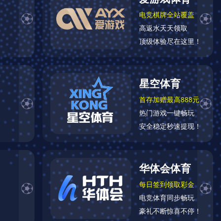
多信息
文班如相似天赋的球员。这一表态不仅反映