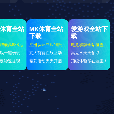
话题，包括文班如的成功案例、森林狼在选
林狼总经理所期待的“复刻版本”的意义和
和身体素质，使得他成为了一名独特而全面
特质。
使得他能够及时做出正确决策。此外，他在
。这样的目标不仅是为了短期内取得胜利，