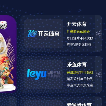
注册入口
赛事与数据服务
持
APP下载
与
网页使用
，每日同步更新
握比赛节奏。