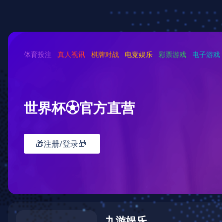
星空体育
AP
欢迎访问
星空体育
，提供全面覆盖足
千场比赛，