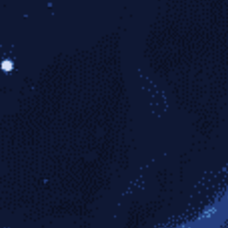
非常关键。一些小市场球队可能会因为资源不足而错过一些优秀人
加速整个联盟的人才流动，为自己争取到更多优质选择。
人才，有着清晰明确的发展方向。一方面，他们希望通过引进这
望借此机会吸引更多优秀教练加入，以改善球队整体战术水平。
验丰富老将的重要性。老将可以为年轻人提供宝贵经验，同时提
融入并学习，提高适应能力。
林狼正在努力探索新的可能性，希望能够创造出一个充满活力与
班如相似天赋的新星，不仅是对球队未来发展的美好憧憬，也是
未来的发展方向，每一步都体现了精益求精与前瞻性的思考。