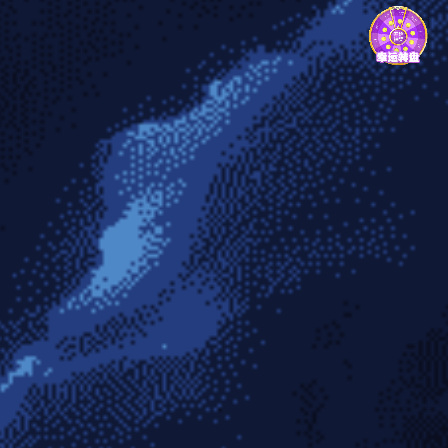
才，而森林狼若能及时介入，将可能获得更
些有潜力的新星来提升团队核心竞争力，为
升更衣室氛围及凝聚力。这种平衡将是确保
竞争优势的新局面，实现长久以来梦想中的
实际操作中的精细布局。从成功案例分析到