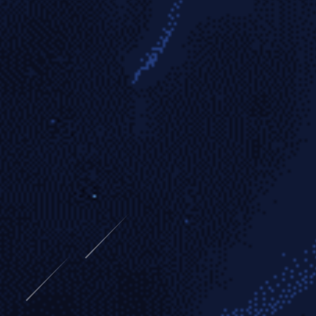
选秀是每个NBA球队重建的重要环节，
新秀，但仍然希望通过更精准的信息获取
为了实现这个目标，森林狼不断加强其球
且具备多面手能力的小前锋或大前锋，因
此外，球队还注重对新秀心理素质和意愿
球员的人格特征及成长背景进行深入了解
3、识别类似天赋球员的
要寻找类似于文班如这样具备超强天赋与
小将。例如，通过观看他们的数据统计，
其次，与训练营及青少年联赛密切合作也
建立良好的联系网络，将有助于获取关于