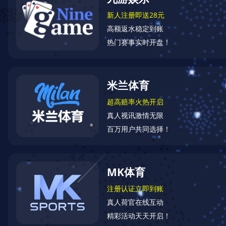
森林狼总经理期待发现文
2026-06-14 00:19
46 次阅读
首页
/
体育看点
在当今的篮球界，年轻球员的潜力和天赋