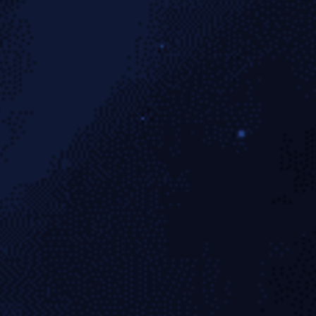
激进派教练的传奇之路火
是队长扎卡的继...
本文将深入探讨激进派教练在N
2026-06-11