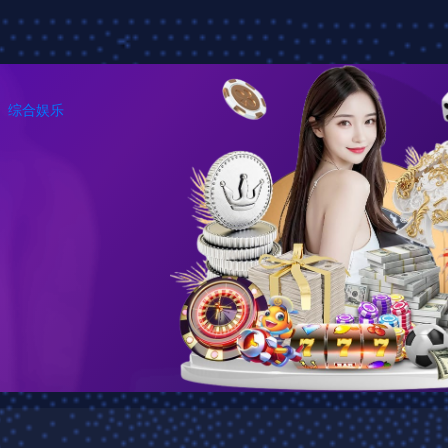
App下载
公司介绍
体育看点
P与网页版入口｜畅享全球体育
球、篮球、电竞等项目的赛事资讯与数据内容， 支
聚焦热门体育内容， 助您轻松获取赛事动态，掌
手机App
网页版