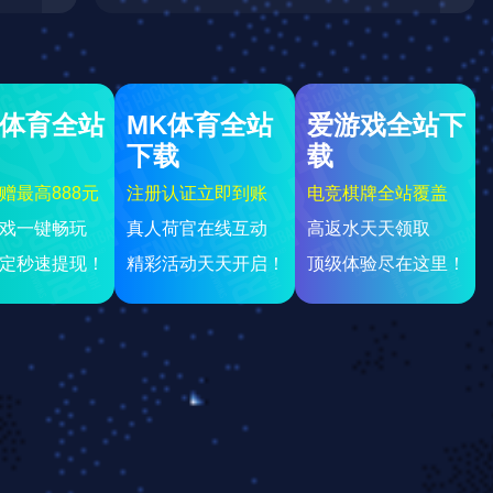
、影响及其背后所隐含的深层次原因。首
舆论，最后总结此事件对未来外援管理可能
援签证材料被相关部门进行突击检查，这一
合法工作的身份。
公正性和合法性，相关部门决定对这些材料
法让人感到意外，也为随后媒体对此事展开