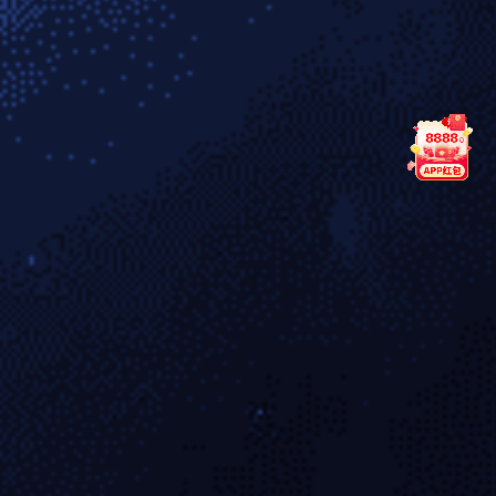
因此，加强监管，提高透明度，是推动中国
平、有序的体育环境贡献自己的力量。
下一篇：
哈登表现低迷23投仅中6得21分三