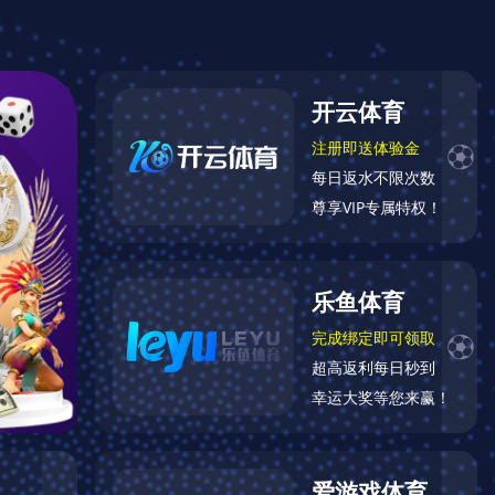
注册入口
赛事与数据服务
持
APP下载
与
网页使用
，每日同步更新
握比赛节奏。