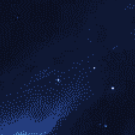
不再出现。同时，这也是一个契机，让我
总之，通过此次风波，我们可以看出，无
足球健康发展的必经之路。在接下来的日
上一篇：
太阳与开拓者对决胜率分析太阳占…
延伸阅读