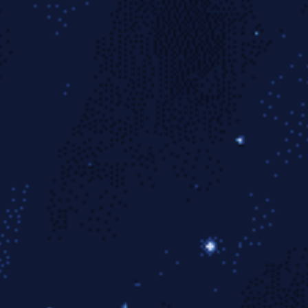
度上源于对自身利益的考量。作为一支地方球队，他们面临着资
愿冒险选择不合作，以期望通过其他途径解决问题。
通不畅的问题。一些决策者可能没有充分意识到此次检查的重要
刻作出了错误判断，从而导致舆论风波不断升级。
背景下，许多俱乐部对于政府提出的新政策感到困惑，对如何适
一种无奈选择。
了深入报道，并展开了一系列评论。有分析指出，此次事件暴露
认为，如果不能及时解决这一问题，将会对整个联赛造成负面影
乐部的不配合行为。他们认为，这不仅仅是个别俱乐部的问题，
而不是因为某些利益关系而选择回避法律责任。