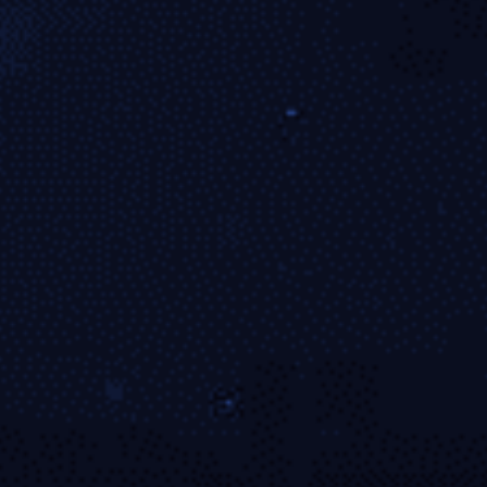
布克高效表现助力球队逆转
激情的双重闪耀...
在一场备受瞩目的比赛中，布克
2026-05-29
郭艾伦遭遇重伤赛季报销