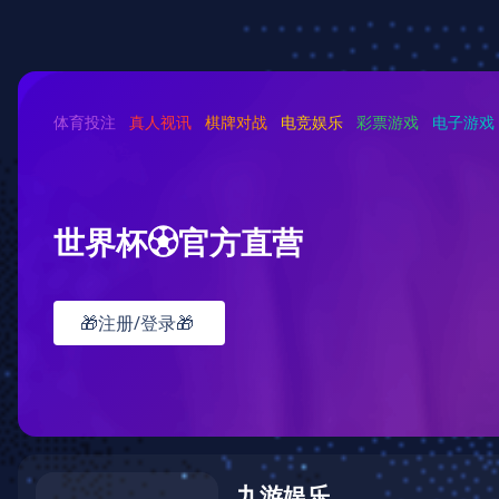
星空体育
AP
欢迎访问
星空体育
，提供全面覆盖足
千场比赛，