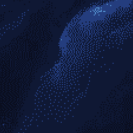
们重新审视中国足球发展的未来方向以及可持续发展路径。
论是在竞技场还是职场，每一个角色都有自己不可推卸的责任。
子里，希望所有参与者能够共同努力，为建设一个更加规范、公