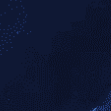
金短缺和市场竞争激烈等多重压力。在这种
性，以及如果拒绝配合而带来的潜在风险。
应这些变化缺乏有效策略。延边俱乐部的不
出我国职业足球联赛在外援管理方面仍存在
响。
更是整体职业联赛生态的一部分。在公众眼