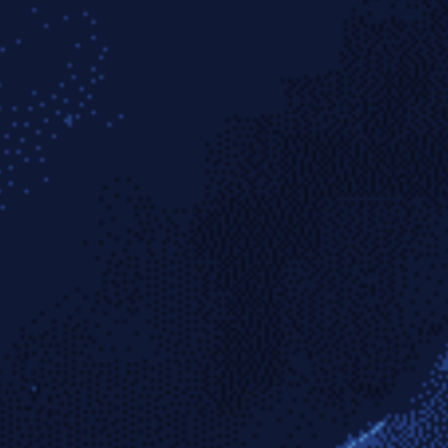
队整体战术更加流畅。这种意识源于他长期
。这种心理素质无疑是他成为顶级球员的重
梅西凭借个人天赋和数不清的数据记录奠定
。而相比之下，虽然曼尼德尚未达到梅西那
多样化战术及心理素质等方面日益提高要