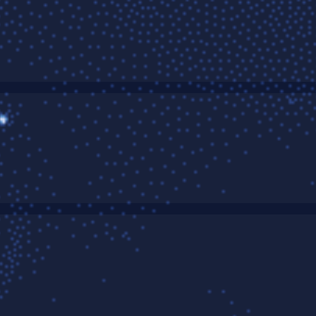
梅西能与之匹敌
球员评价的重要标准。最近，前英格兰国脚约翰·特里对曼联球星