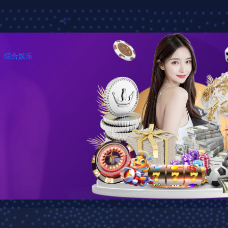
App下载
公司介绍
体育看点
P与网页版入口｜畅享全球体育
、篮球、电竞等项目的赛事资讯与数据内容， 支持
聚焦热门体育内容， 助您轻松获取赛事动态，掌握
手机App
网页版