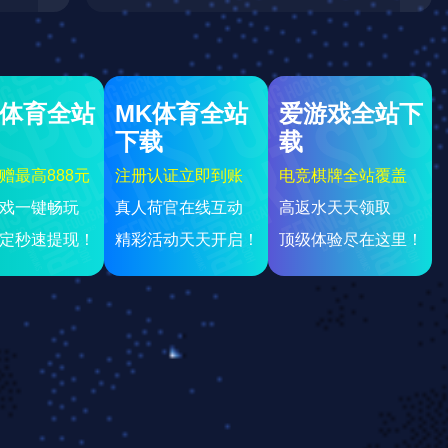
德的技术特点、两位球员在历史上的地位以
基于他对现代足球发展的深入观察和理解。
然具备极高的个人能力和团队协作精神。曼
将曼尼德与梅西放在一起，可以说是给予了
脱防守，在狭小空间内创造机会，这种能力