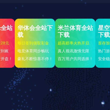
观点引发了广泛的讨论和关注。本文将从特里的评价背景、曼尼
述，以期全面解析这一盛赞背后的深意。
后卫，其言论自然引人注目。他对于曼尼德的赞誉并非偶然，而是
于什么样的技术才能被称为“超群”有着自己的标准。
现状的看法。在如今竞争激烈的环境中，能够脱颖而出的球员必
现赢得了众多专家和前辈们的认可。
伟大的球员之一，也常常被拿来与其他优秀选手进行比较。特里
望更多年轻球员能向这两位巨星学习。
上的灵活性和精准度让对手防不胜防。他善于利用身体变化来摆