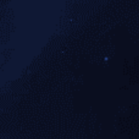
阿森纳官推分享拉亚与三
议。这一事件不...
在近期的社交媒体动态中，阿森
2026-07-10