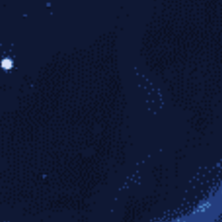
素。
展现出了巨大的影响力。他们不仅仅是各自俱乐部乃至国家队中
传达出的拼搏精神和对胜利渴望，都具有积极启示作用。
行动回馈社会，让更多人认识到体育精神的重要性。这种社会责
与支持。
言人，为相关行业带来了可观收益。他们身上代表的不仅是一项
的发展。
不仅仅是针对其个人技巧层面的认可，更是在肯定其作为一名优秀
以看到，他们各自承载着不同时代赋予他们的重要使命，同时也