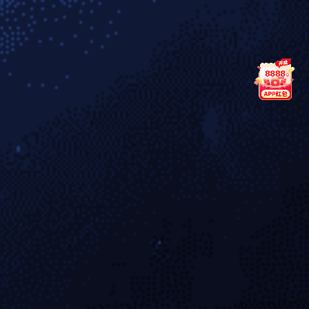
希望更多年轻选手能够从他们身上汲取灵
下一篇：
瑞士国家队公布新名单扎卡领衔多