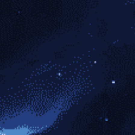
期待未来，无论是继续闪耀赛场上的梅西
感，在追求梦想过程中不断突破自我，实
上一篇：
波罗谈首回合比赛经历及图多尔换…
延伸阅读