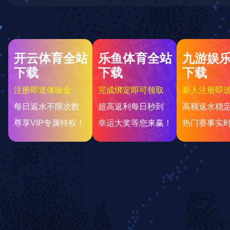
到黄牌，他们将会自动停赛，这对于球队
球队备战策略、球员心理承受能力以及未
1、染黄的潜在影响
首先，苏维门迪与诺尔若如果在下轮比赛
关键位置。尤其是在欧冠这样高强度的比
其次，历年来的统计数据表明，在重要赛
更大的责任以弥补主力缺席所造成的损失
最后，从战术层面来看，如果苏维门迪与
系并实现有效执行，是一项极具挑战性的
2、球队备战策略调整
为了应对即将到来的比赛风险，教练团队