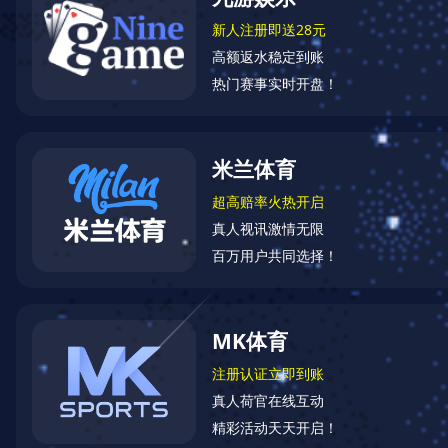
卫报报道苏维门迪与诺尔
2026-05-24 15:05
64 次阅读
首页
/
体育看点
近日，卫报报道了关于苏维门迪与诺尔若