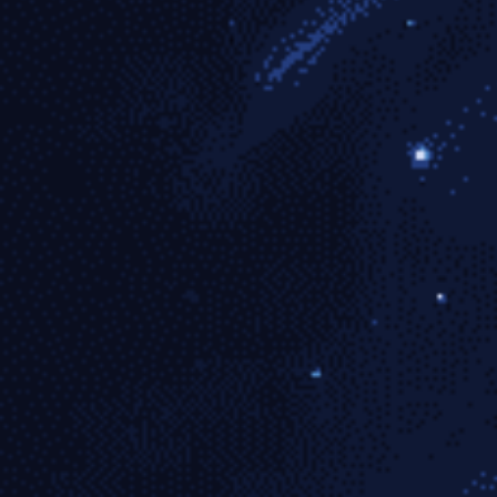
俱乐部提供了一个契机，通过此事可以进
4、未来可能应对措施
展望未来，为了最大程度地降低因染黄导
他们对于裁判判罚标准及游戏规则理解，
另外，可以通过数据分析工具，对不同场
理层也应该加强与裁判协会沟通，如有必
最后，各支俱乐部还应考虑制定相应激励
频率。这种方法不仅能够提高运动员参与
总结：
综上所述，卫报关于苏维门迪与诺尔若下
受能力及未来应对措施，各个方面都值得