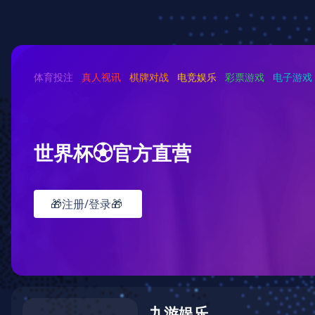
星空体育
AP
欢迎访问
星空体育
，提供全面覆盖足
千场比赛，