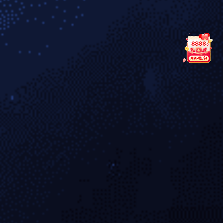
拼搏。同时希望通过不断优化管理与培训机
下一篇：
意媒称尤文若收到3000万欧报价将