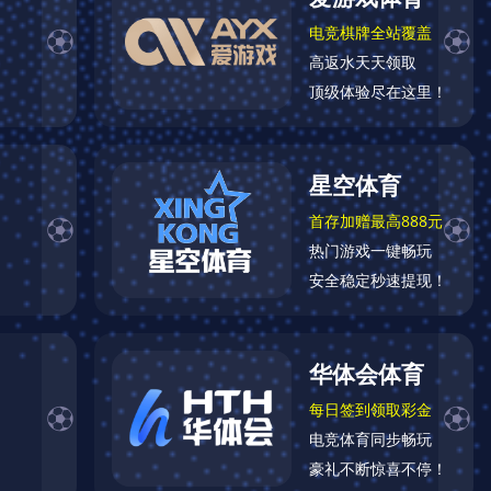
根据相关规定，如果这两名球员在比赛中收