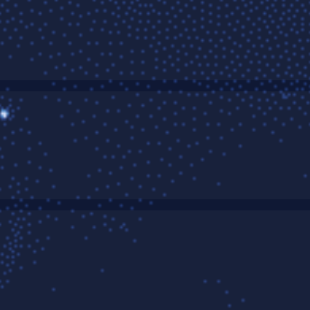
若下轮欧冠染黄将面临自动停赛风险
在下轮欧冠比赛中面临的染黄风险，这一消息引发了广泛关注。